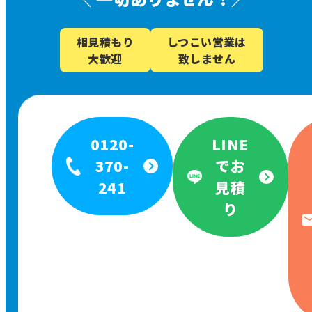
相見積もり
しつこい営業は
大歓迎
致しません
0120-
LINE
370-
でお
241
見積
り