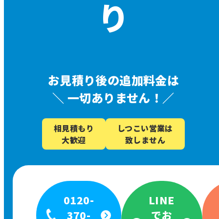
り
お見積り後の追加料金は
＼
一切ありません！／
相見積もり
しつこい営業は
大歓迎
致しません
0120-
LINE
370-
でお